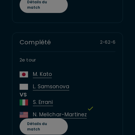
Détails du
match
Complété
2
-
6
2
-
6
2e tour
M. Kato
L. Samsonova
VS
S. Errani
N. Melichar-Martinez
Détails du
match