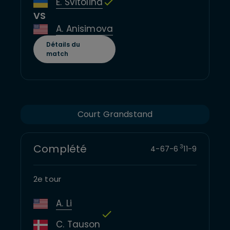
E. Svitolina
VS
A. Anisimova
Détails du
match
Court Grandstand
Complété
3
4
-
6
7
-
6
11
-
9
2e tour
A. Li
C. Tauson