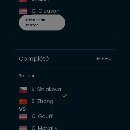
Q. Gleason
Détails du
match
Complété
6
-
0
6
-
4
2e tour
K. Siniakova
S. Zhang
VS
C. Gauff
C. McNally