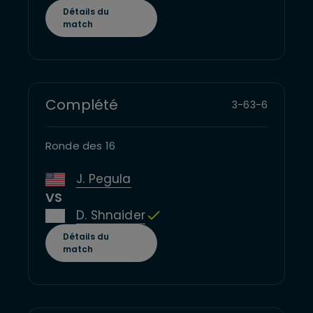
Détails du
match
Complété
3
-
6
3
-
6
Ronde des 16
J. Pegula
VS
D. Shnaider
Détails du
match