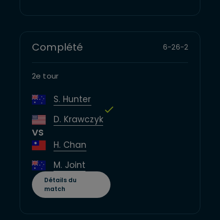
Complété
6
-
2
6
-
2
2e tour
S. Hunter
D. Krawczyk
VS
H. Chan
M. Joint
Détails du
match