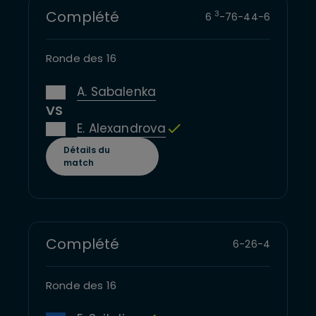
Complété
3
6
-
7
6
-
4
4
-
6
Ronde des 16
A. Sabalenka
VS
E. Alexandrova
Détails du
match
Complété
6
-
2
6
-
4
Ronde des 16