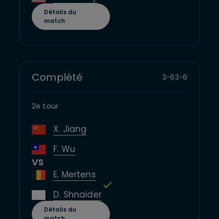
Détails du
match
Complété
3
-
6
3
-
6
2e tour
X. Jiang
F. Wu
VS
E. Mertens
D. Shnaider
Détails du
match