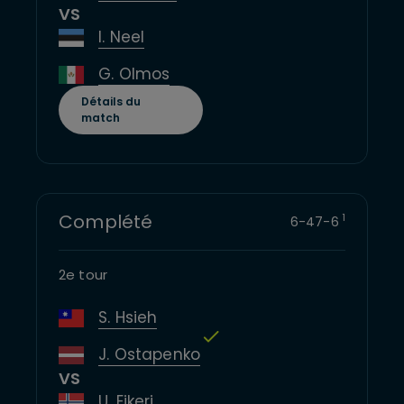
VS
I. Neel
G. Olmos
Détails du
match
Complété
1
6
-
4
7
-
6
2e tour
S. Hsieh
J. Ostapenko
VS
U. Eikeri