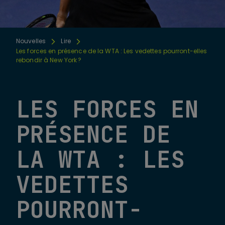
Nouvelles
Lire
Les forces en présence de la WTA : Les vedettes pourront-elles
rebondir à New York ?
LES FORCES EN
PRÉSENCE DE
LA WTA : LES
VEDETTES
POURRONT-