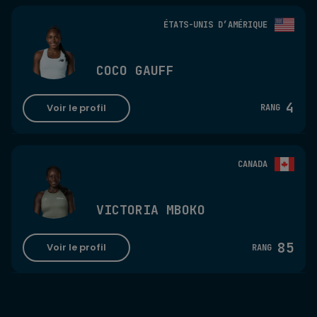
ÉTATS-UNIS D’AMÉRIQUE
COCO GAUFF
4
Voir le profil
RANG
CANADA
VICTORIA MBOKO
85
Voir le profil
RANG