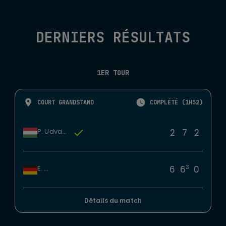
DERNIERS RÉSULTATS
1ER TOUR
COURT GRANDSTAND
COMPLÉTÉ (1H52)
2
7
2
P. Udvardy
3
6
6
0
E. Lys
Détails du match