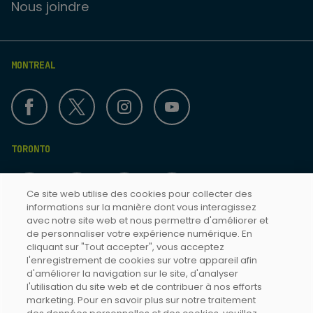
Nous joindre
MONTREAL
TORONTO
Ce site web utilise des cookies pour collecter des
informations sur la manière dont vous interagissez
avec notre site web et nous permettre d'améliorer et
de personnaliser votre expérience numérique. En
cliquant sur "Tout accepter", vous acceptez
Termes & Conditions
l'enregistrement de cookies sur votre appareil afin
d'améliorer la navigation sur le site, d'analyser
Politique de confidentialité
l'utilisation du site web et de contribuer à nos efforts
Accessibilité Toronto
marketing. Pour en savoir plus sur notre traitement