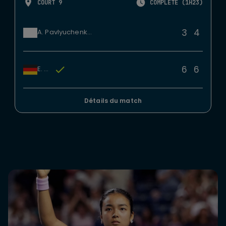
COURT 9
COMPLÉTÉ (1H23)
3
4
A. Pavlyuchenkova
6
6
E. Lys
Détails du match