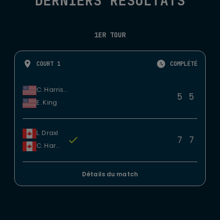
DERNIERS RÉSULTATS
1ER TOUR
COURT 1
COMPLÉTÉ
C. Harrison
5
5
E. King
L. Draxl
7
7
C. Harper
Détails du match