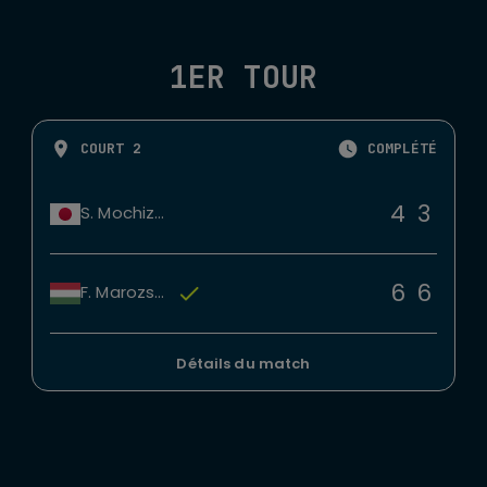
1ER TOUR
COURT 2
COMPLÉTÉ
4
3
S. Mochizuki
6
6
F. Marozsan
Détails du match