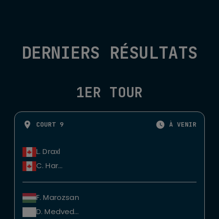
DERNIERS RÉSULTATS
1ER TOUR
COURT 9
À VENIR
L. Draxl
C. Harper
F. Marozsan
D. Medvedev