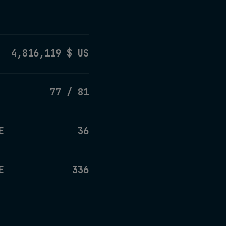
4,816,119 $ US
77 / 81
E
36
E
336