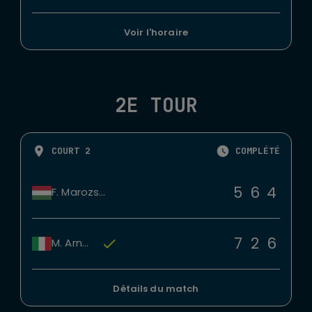
Voir l'horaire
2E TOUR
COURT 2
COMPLÉTÉ
5
6
4
F. Marozsan
7
2
6
M. Arnaldi
Détails du match