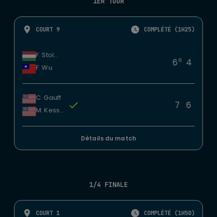
1ER TOUR
COURT 9
COMPLÉTÉ (1H25)
F. Stollar
6
6
4
F. Wu
C. Gauff
7
6
M. Kessler
Détails du match
1/4 FINALE
COURT 1
COMPLÉTÉ (1H50)