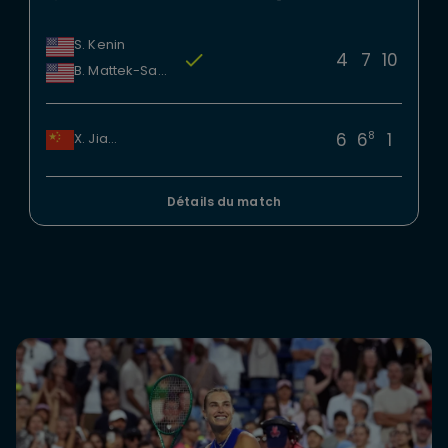
S. Kenin
4
7
10
B. Mattek-Sands
8
6
6
1
X. Jiang
Détails du match