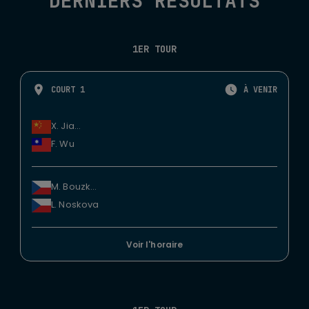
DERNIERS RÉSULTATS
1ER TOUR
COURT 1
À VENIR
X. Jiang
F. Wu
M. Bouzkova
L. Noskova
Voir l'horaire