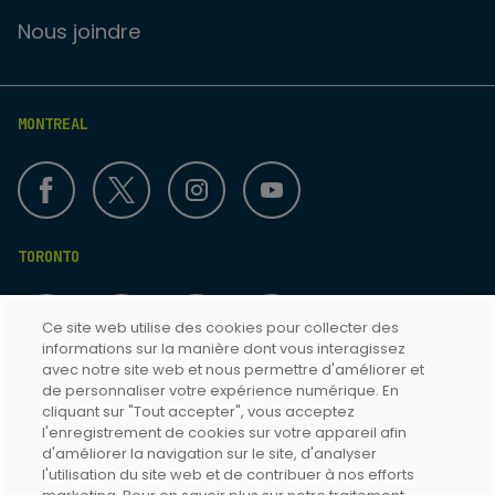
Nous joindre
MONTREAL
TORONTO
Ce site web utilise des cookies pour collecter des
informations sur la manière dont vous interagissez
avec notre site web et nous permettre d'améliorer et
de personnaliser votre expérience numérique. En
cliquant sur "Tout accepter", vous acceptez
Termes & Conditions
l'enregistrement de cookies sur votre appareil afin
d'améliorer la navigation sur le site, d'analyser
Politique de confidentialité
l'utilisation du site web et de contribuer à nos efforts
Accessibilité Toronto