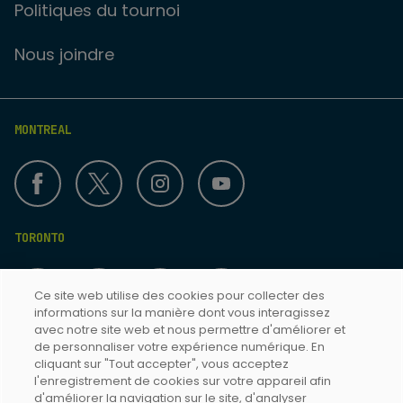
Politiques du tournoi
Nous joindre
MONTREAL
TORONTO
Ce site web utilise des cookies pour collecter des
informations sur la manière dont vous interagissez
avec notre site web et nous permettre d'améliorer et
de personnaliser votre expérience numérique. En
cliquant sur "Tout accepter", vous acceptez
Termes & Conditions
l'enregistrement de cookies sur votre appareil afin
d'améliorer la navigation sur le site, d'analyser
Politique de confidentialité