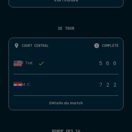
Voir l'horaire
2E TOUR
COURT CENTRAL
COMPLÉTÉ
5
6
6
F. Tiafoe
7
2
2
M. Cilic
Détails du match
RONDE DES 16