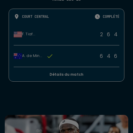
COURT CENTRAL
COMPLÉTÉ
2
6
4
F. Tiafoe
6
4
6
A. de Minaur
Détails du match