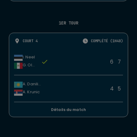
1ER TOUR
COURT 4
COMPLÉTÉ (1H40)
I. Neel
6
7
G. Olmos
A. Danilina
4
5
A. Krunic
Détails du match