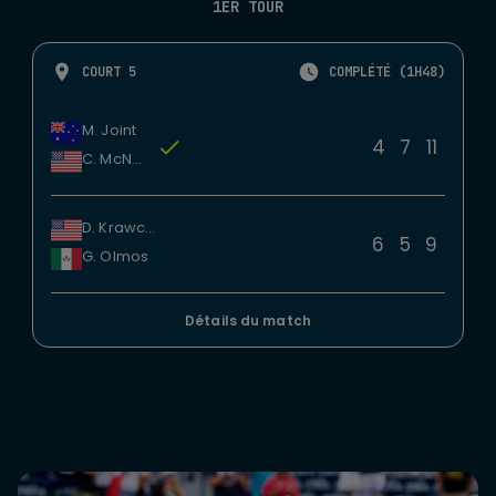
1ER TOUR
COURT 5
COMPLÉTÉ (1H48)
M. Joint
4
7
11
C. McNally
D. Krawczyk
6
5
9
G. Olmos
Détails du match