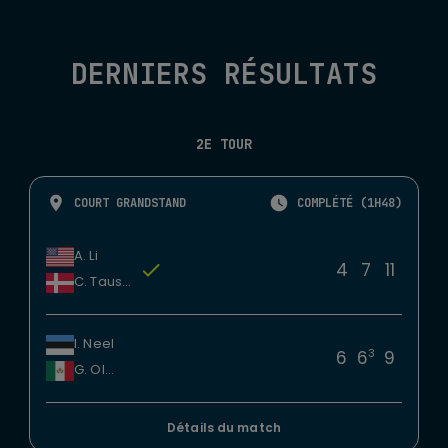
DERNIERS RÉSULTATS
2E TOUR
COURT GRANDSTAND
COMPLÉTÉ (1H48)
A. Li
4
7
11
C. Tauson
I. Neel
3
6
6
9
G. Olmos
Détails du match