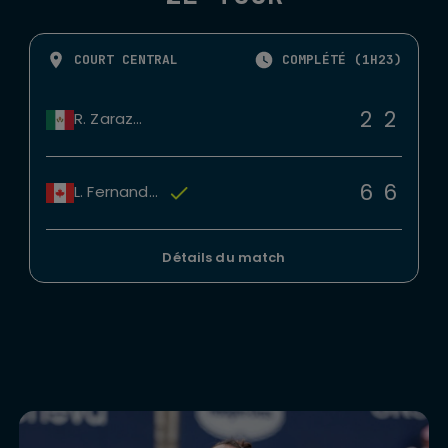
COURT CENTRAL
COMPLÉTÉ (1H23)
2
2
R. Zarazua
6
6
L. Fernandez
Détails du match