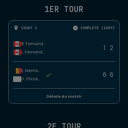
1ER TOUR
COURT 1
COMPLÉTÉ (1H07)
B. Fernandez
1
2
L. Fernandez
E. Mertens
6
6
D. Shnaider
Détails du match
2E TOUR