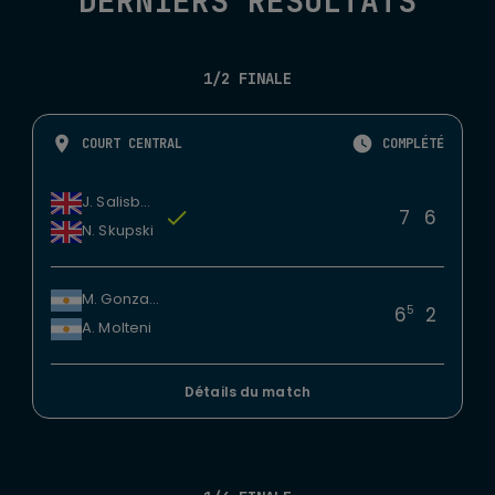
DERNIERS RÉSULTATS
1/2 FINALE
COURT CENTRAL
COMPLÉTÉ
J. Salisbury
7
6
N. Skupski
M. Gonzalez
5
6
2
A. Molteni
Détails du match