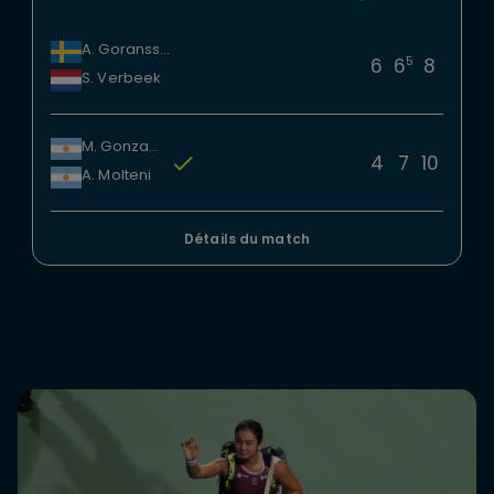
A. Goransson
5
6
6
8
S. Verbeek
M. Gonzalez
4
7
10
A. Molteni
Détails du match