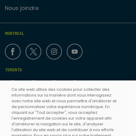
Nous joindre
MONTREAL
TORONTO
Ce site web utilise des cookies pour collecter des
informations sur la manière dont vous interagissez
avec notre site web et nous permettre d'améliorer et
de personnaliser votre expérience numérique. En
cliquant sur "Tout accepter", vous acceptez
Termes & Conditions
l'enregistrement de cookies sur votre appareil afin
d'améliorer la navigation sur le site, d'analyser
Politique de confidentialité
l'utilisation du site web et de contribuer à nos efforts
Accessibilité Toronto
marketing. Pour en savoir plus sur notre traitement