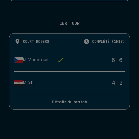
1ER TOUR
COURT ROGERS
COMPLÉTÉ (1H18)
6
6
M. Vondrousova
4
2
M. Sherif
Détails du match