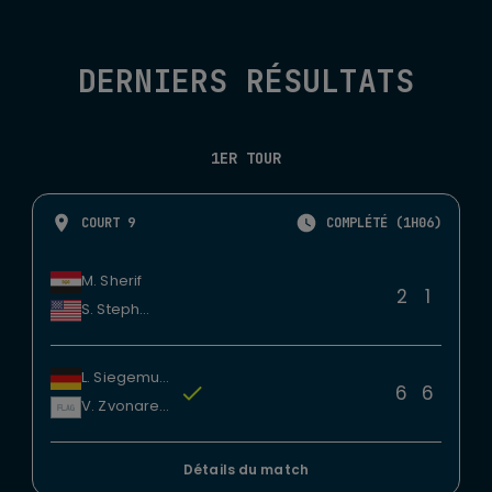
DERNIERS RÉSULTATS
1ER TOUR
COURT 9
COMPLÉTÉ (1H06)
M. Sherif
2
1
S. Stephens
L. Siegemund
6
6
V. Zvonareva
Détails du match