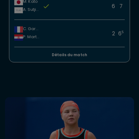
M. Kato
6
7
A. Sutjiadi
C. Garcia
5
2
6
P. Martic
Détails du match