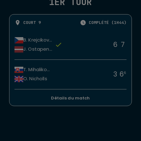
1ER TOUR
COURT 9
COMPLÉTÉ (1H44)
B. Krejcikova
6
7
J. Ostapenko
T. Mihalikova
3
6
6
O. Nicholls
Détails du match