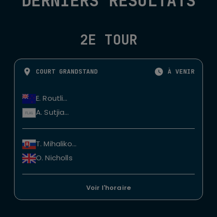
DERNIERS RÉSULTATS
2E TOUR
COURT GRANDSTAND
À VENIR
E. Routliffe
A. Sutjiadi
T. Mihalikova
O. Nicholls
Voir l'horaire