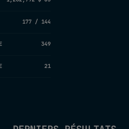
177 / 144
E
349
E
21