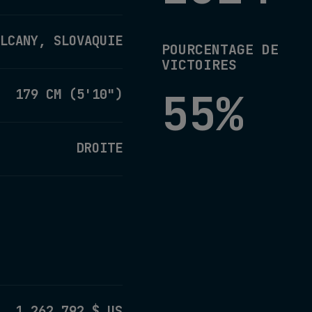
LCANY, SLOVAQUIE
POURCENTAGE DE
VICTOIRES
55%
179 CM (5'10")
DROITE
1,262,792 $ US