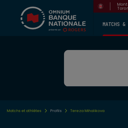
Montr
Toron
MATCHS &
Matchs et athlètes
Profils
Tereza Mihalikova