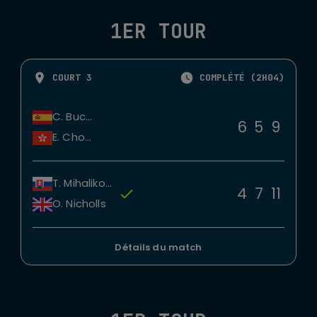
1ER TOUR
COURT 3
COMPLÉTÉ (2H04)
C. Bucsa
6
5
9
E. Chong
T. Mihalikova
4
7
11
O. Nicholls
Détails du match