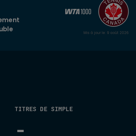
sement
uble
Mis à jour le
:
9 août 2026
TITRES DE SIMPLE
-