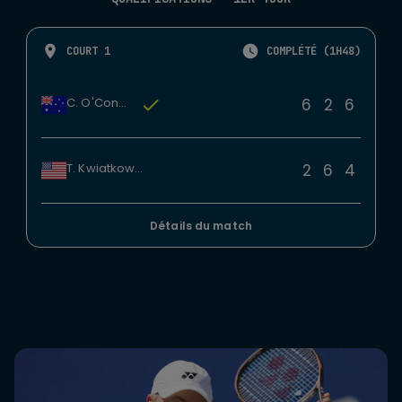
COURT 1
COMPLÉTÉ (1H48)
6
2
6
C. O'Connell
2
6
4
T. Kwiatkowski
Détails du match