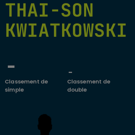
THAI-SON
KWIATKOWSKI
-
-
Classement de
Classement de
simple
double