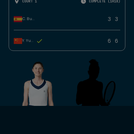
COURT 1
COMPLÉTÉ (1H18)
3
3
C. Bucsa
6
6
Y. Yuan