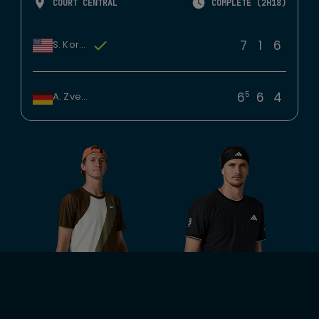
COURT CENTRAL
COMPLÉTÉ (2H18)
7
1
6
S. Korda
5
6
6
4
A. Zverev