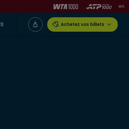
en
TO
Achetez vos billets