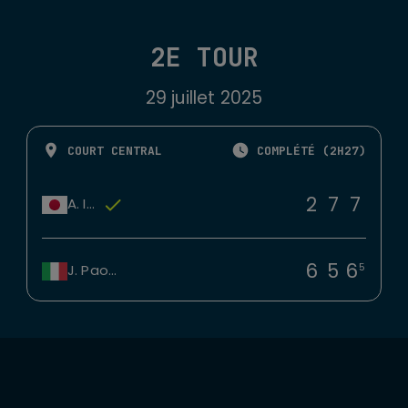
2E TOUR
29 juillet 2025
COURT CENTRAL
COMPLÉTÉ (2H27)
2
7
7
A. Ito
6
5
6
5
J. Paolini