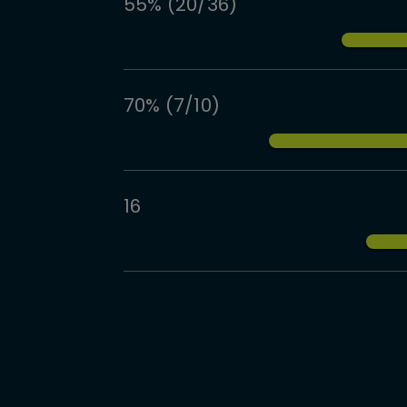
55% (20/36)
70% (7/10)
16