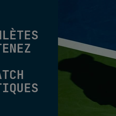
HLÈTES
TENEZ
ATCH
TIQUES