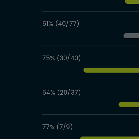
51% (40/77)
75% (30/40)
54% (20/37)
77% (7/9)