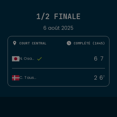
1/2 FINALE
6 août 2025
COURT CENTRAL
COMPLÉTÉ (1H45)
6
7
N. Osaka
2
6
7
C. Tauson