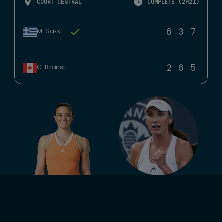
COURT CENTRAL
COMPLÉTÉ (2H21)
6
3
7
M. Sakkari
2
6
5
C. Branstine