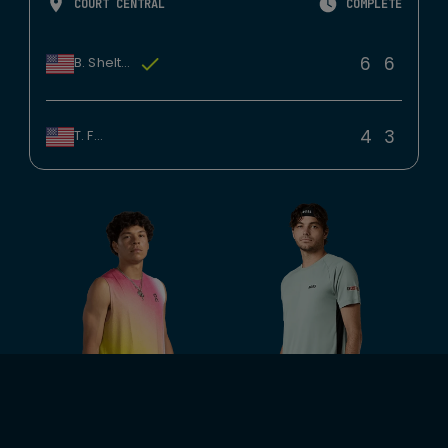
COURT CENTRAL
COMPLÉTÉ
6
6
B. Shelton
4
3
T. Fritz