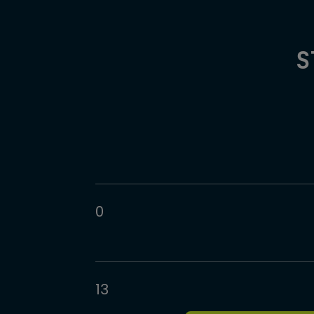
S
0
13