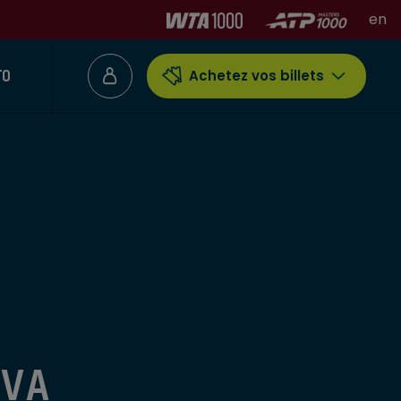
en
TO
Achetez vos billets
VA