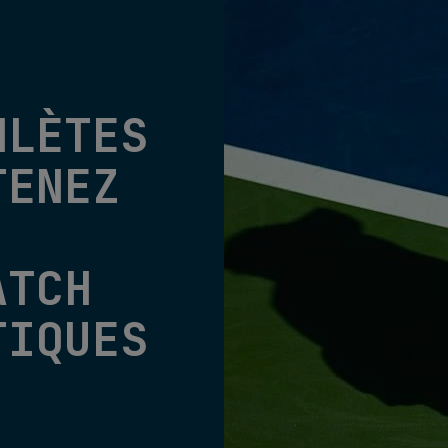
HLÈTES
TENEZ
ATCH
TIQUES