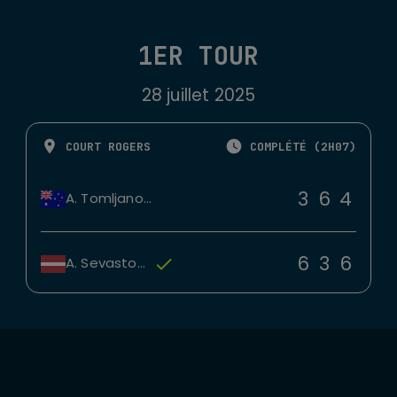
1ER TOUR
28 juillet 2025
COURT ROGERS
COMPLÉTÉ (2H07)
3
6
4
A. Tomljanovic
6
3
6
A. Sevastova