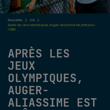
Nouvelles
Lire
Après les Jeux olympiques, Auger-Aliassime est prêt pour
l’OBN
APRÈS LES
JEUX
OLYMPIQUES,
AUGER-
ALIASSIME EST