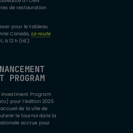
 nouveauté à l’OBN
fres de restauration
sser pour le tableau
ennis Canada,
La route
t, à 12 h (HE).
NANCEMENT
T PROGRAM
nt Investment Program
o) pour l’édition 2025
ccueil de la ville de
tenir le tournoi dans la
rnationale accrue pour