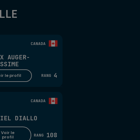
LLE
CANADA
X AUGER-
SSIME
4
ir le profil
RANG
CANADA
IEL DIALLO
Voir le
108
RANG
profil