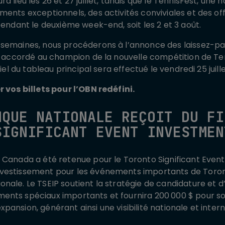
a lieu les 26 et 27 juillet, tandis que le TennisFest, une
ments exceptionnels, des activités conviviales et des of
pendant le deuxième week-end, soit les 2 et 3 août.
 semaines, nous procéderons à l’annonce des laissez-pa
ui accordé au champion de la nouvelle compétition de T
ciel du tableau principal sera effectué le vendredi 25 juille
 vos billets pour l’OBN redéfini.
NQUE NATIONALE REÇOIT DU FI
SIGNIFICANT EVENT INVESTMEN
s Canada a été retenue pour le Toronto Significant Eve
vestissement pour les événements importants de Toront
ale. Le TSEIP soutient la stratégie de candidature et d’a
nts spéciaux importants et fournira 200 000 $ pour sou
pansion, générant ainsi une visibilité nationale et inte