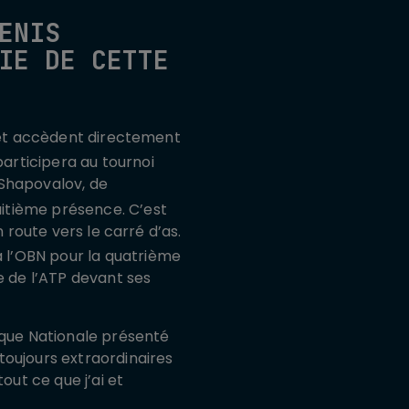
ENIS
IE DE CETTE
P et accèdent directement
articipera au tournoi
s Shapovalov, de
uitième présence. C’est
 route vers le carré d’as.
à l’OBN pour la quatrième
e de l’ATP devant ses
nque Nationale présenté
toujours extraordinaires
out ce que j’ai et