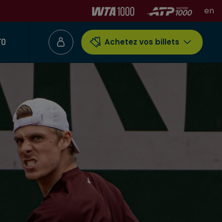
en
TO
Achetez vos billets