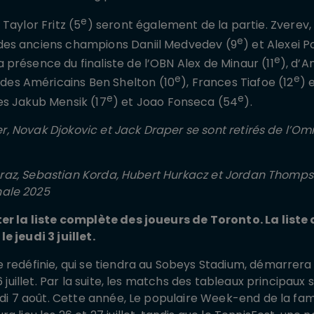
e
 Taylor Fritz (5
) seront également de la partie. Zverev
e
es anciens champions Daniil Medvedev (9
) et Alexei P
e
présence du finaliste de l’OBN Alex de Minaur (11
), d’A
e
e
, des Américains Ben Shelton (10
), Frances Tiafoe (12
) 
e
e
es Jakub Mensik (17
) et Joao Fonseca (54
).
nner, Novak Djokovic et Jack Draper se sont retirés de l
lcaraz, Sebastian Korda, Hubert Hurkacz et Jordan Thomps
ale 2025
er la liste complète des joueurs de Toronto. La liste
e jeudi 3 juillet.
 redéfinie, qui se tiendra au Sobeys Stadium, démarrera
6 juillet. Par la suite, les matchs des tableaux principaux
udi 7 août. Cette année, Le populaire Week-end de la fam