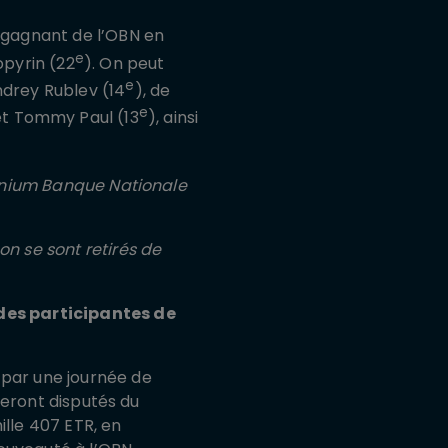
, gagnant de l’OBN en
e
opyrin (22
). On peut
e
ndrey Rublev (14
), de
e
et Tommy Paul (13
), ainsi
’Omnium Banque Nationale
on se sont retirés de
 des participantes de
 par une journée de
 seront disputés du
ille 407 ETR, en