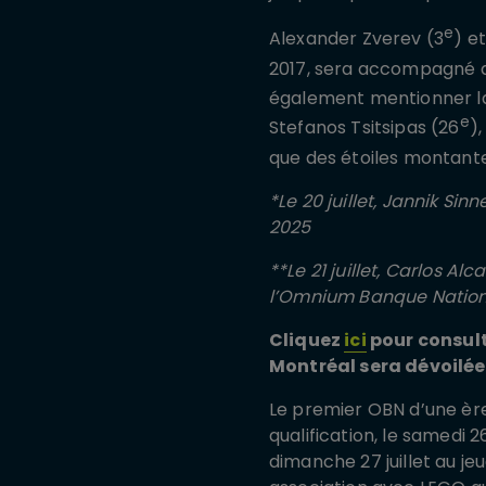
e
Alexander Zverev (3
) et
2017, sera accompagné d
également mentionner la 
e
Stefanos Tsitsipas (26
)
que des étoiles montant
*Le 20 juillet, Jannik Si
2025
**Le 21 juillet, Carlos A
l’Omnium Banque Nation
Cliquez
ici
pour consult
Montréal sera dévoilée l
Le premier OBN d’une ère
qualification, le samedi 2
dimanche 27 juillet au je