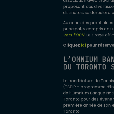
association avec LEGO aur
proposant des divertisse
distinctes, se déroulera 
Au cours des prochaines
principal, y compris cel
vers l’OBN
. Le tirage offi
Cliquez
ici
pour réserver
L’OMNIUM BA
DU TORONTO 
La candidature de Tenni
(TSEIP – programme d’in
de l’Omnium Banque Nation
Toronto pour des événeme
première année de son ex
Toronto.