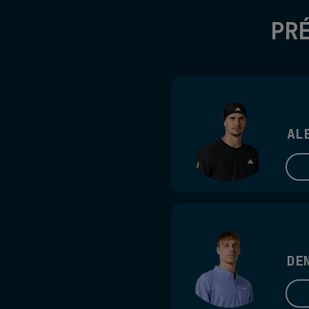
PR
AL
DE