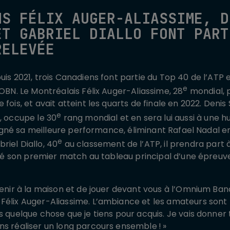
NS FÉLIX AUGER-ALIASSIME, D
ET GABRIEL DIALLO FONT PART
RELEVÉE
puis 2021, trois Canadiens font partie du Top 40 de l’AT
e
’OBN. Le Montréalais Félix Auger-Aliassime, 28
mondial, p
 fois, et avait atteint les quarts de finale en 2022. Deni
e
, occupe le 30
rang mondial et en sera lui aussi à une h
a signé sa meilleure performance, éliminant Rafael Nadal en
e
riel Diallo, 40
au classement de l’ATP, il prendra part 
agné son premier match au tableau principal d’une épreuv
evenir à la maison et de jouer devant vous à l’Omnium Ba
Félix Auger-Aliassime. L’ambiance et les amateurs sont 
s quelque chose que je tiens pour acquis. Je vais donner t
ns réaliser un long parcours ensemble ! »