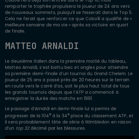
Cobolli fera déjà son entrée dans le Top 10, mais
remporter le trophée propulsera le joueur de 24 ans vers
de nouveaux sommets, puisqu’il se hisserait dans le Top 5.
Cela ne ferait que renforcer ce que Cobolli a qualifié de «
meilleure semaine de ma vie » après sa victoire en quart
de finale.
MATTEO ARNALDI
Le deuxième Italien dans la première moitié du tableau,
Matteo Arnaldi, s’est battu bec et ongles pour atteindre
sa première demi-finale d’un tournoi du Grand Chelem. Le
joueur de 25 ans a passé près de 20 heures sur le terrain
en route vers le carré d’as, soit le plus haut total de tous
les grands tournois depuis que l’ATP a commencé à
enregistrer la durée des matchs en 1991.
Le passage d’Arnaldi en demi-finale lui a permis de
e
e
progresser de la 104
à la 34
place du classement ATP, et
il sera probablement tête de série à Wimbledon en raison
d’un
top 32
décimé par les blessures.