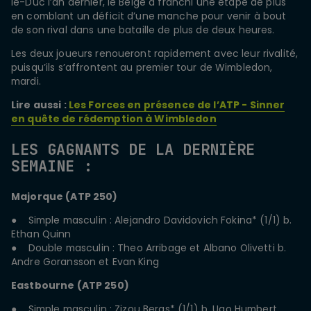
le-Duc l’an dernier, le Belge a franchi une étape de plus
en comblant un déficit d’une manche pour venir à bout
de son rival dans une bataille de plus de deux heures.
Les deux joueurs renoueront rapidement avec leur rivalité,
puisqu’ils s’affrontent au premier tour de Wimbledon,
mardi.
Lire aussi :
Les Forces en présence de l’ATP - Sinner
en quête de rédemption à Wimbledon
LES GAGNANTS DE LA DERNIÈRE
SEMAINE :
Majorque (ATP 250)
● Simple masculin : Alejandro Davidovich Fokina* (1/1) b.
Ethan Quinn
● Double masculin : Theo Arribage et Albano Olivetti b.
Andre Goransson et Evan King
Eastbourne (ATP 250)
● Simple masculin : Zizou Bergs* (1/1) b. Ugo Humbert