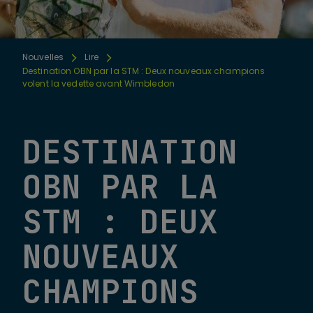
Nouvelles
Lire
Destination OBN par la STM : Deux nouveaux champions
volent la vedette avant Wimbledon
DESTINATION
OBN PAR LA
STM : DEUX
NOUVEAUX
CHAMPIONS