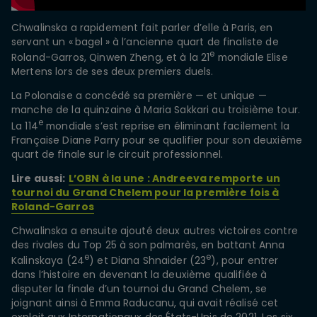
Chwalinska a rapidement fait parler d’elle à Paris, en
servant un « bagel » à l’ancienne quart de finaliste de
e
Roland-Garros, Qinwen Zheng, et à la 21
mondiale Elise
Mertens lors de ses deux premiers duels.
La Polonaise a concédé sa première — et unique —
manche de la quinzaine à Maria Sakkari au troisième tour.
e
La 114
mondiale s’est reprise en éliminant facilement la
Française Diane Parry pour se qualifier pour son deuxième
quart de finale sur le circuit professionnel.
Lire aussi:
L’OBN à la une : Andreeva remporte un
tournoi du Grand Chelem pour la première fois à
Roland-Garros
Chwalinska a ensuite ajouté deux autres victoires contre
des rivales du Top 25 à son palmarès, en battant Anna
e
e
Kalinskaya (24
) et Diana Shnaider (23
), pour entrer
dans l’histoire en devenant la deuxième qualifiée à
disputer la finale d’un tournoi du Grand Chelem, se
joignant ainsi à Emma Raducanu, qui avait réalisé cet