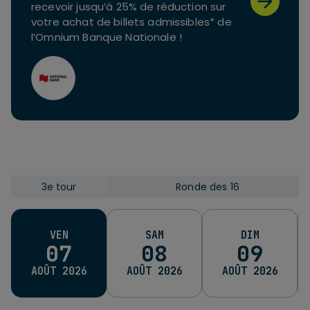
recevoir jusqu’à 25% de réduction sur
votre achat de billets admissibles* de
l’Omnium Banque Nationale !
3e tour
Ronde des 16
3e tour
Ronde des 16
Ronde des 16
Qu
VEN
SAM
DIM
07
08
09
AOÛT 2026
AOÛT 2026
AOÛT 2026