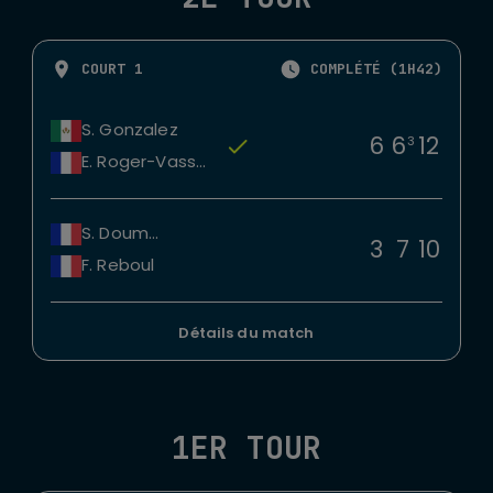
COURT 1
COMPLÉTÉ (1H42)
S. Gonzalez
6
6
12
3
E. Roger-Vasselin
S. Doumbia
3
7
10
F. Reboul
Détails du match
1ER TOUR