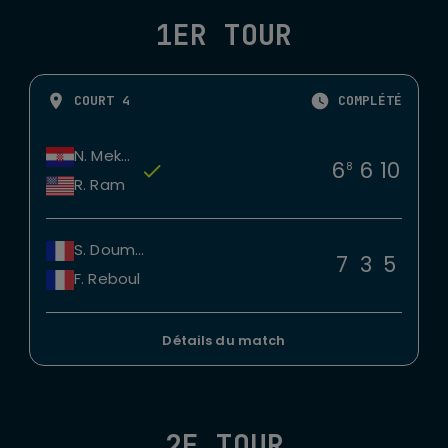
1ER TOUR
COURT 4
COMPLÉTÉ
N. Mektic
6
6
10
8
R. Ram
S. Doumbia
7
3
5
F. Reboul
Détails du match
2E TOUR