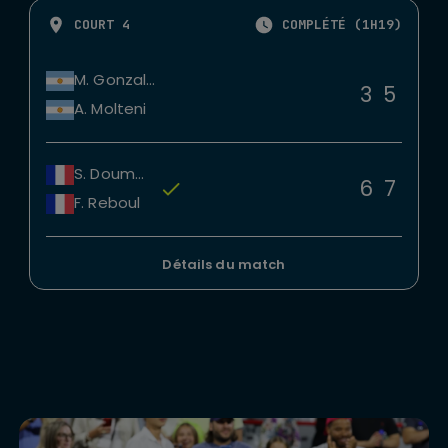
COURT 4
COMPLÉTÉ (1H19)
M. Gonzalez
3
5
A. Molteni
S. Doumbia
6
7
F. Reboul
Détails du match