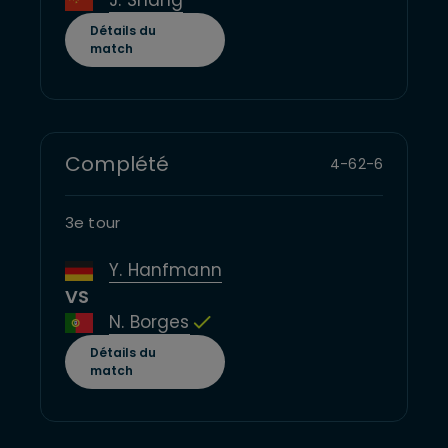
Détails du
match
Complété
4
-
6
2
-
6
3e tour
Y. Hanfmann
VS
N. Borges
Détails du
match