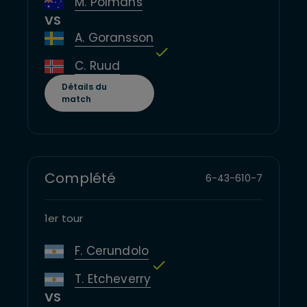
M. Polmans
VS
A. Goransson
C. Ruud
Détails du
match
Complété
6
-
4
3
-
6
10
-
7
1er tour
F. Cerundolo
T. Etcheverry
VS