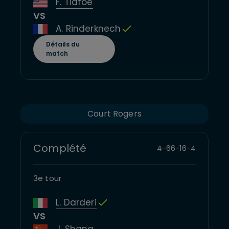
F. Tiafoe
VS
A. Rinderknech
Détails du
match
Court Rogers
Complété
4
-
6
6
-
1
6
-
4
3e tour
L. Darderi
VS
J. Shang