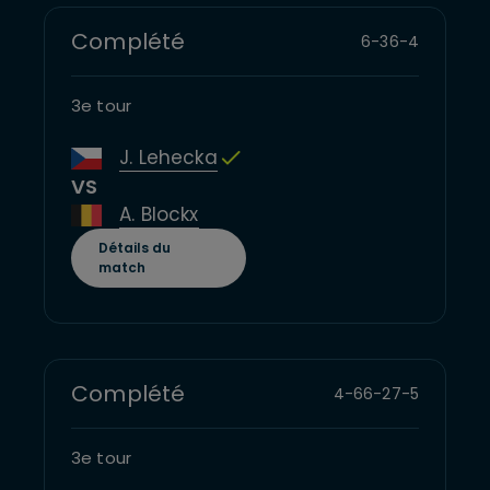
Complété
6
-
3
6
-
4
3e tour
J. Lehecka
VS
A. Blockx
Détails du
match
Complété
4
-
6
6
-
2
7
-
5
3e tour