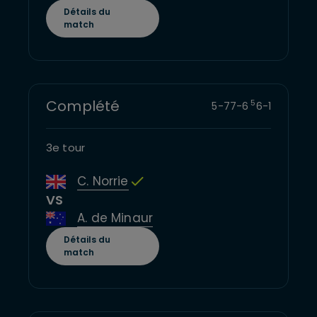
Détails du
match
Complété
5
5
-
7
7
-
6
6
-
1
3e tour
C. Norrie
VS
A. de Minaur
Détails du
match