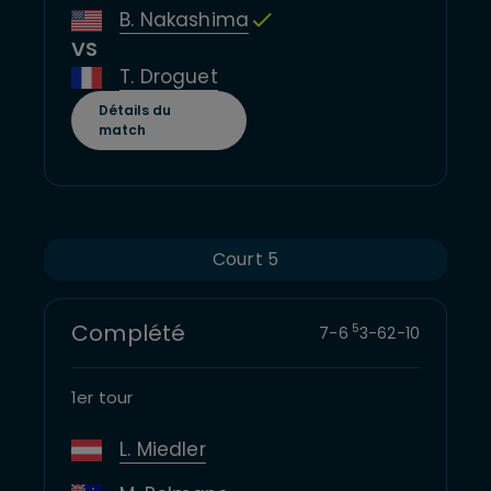
B. Nakashima
VS
T. Droguet
Détails du
match
Court 5
Complété
5
7
-
6
3
-
6
2
-
10
1er tour
L. Miedler