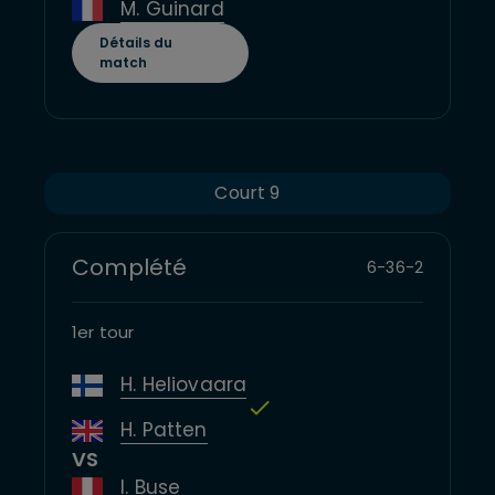
M. Guinard
Détails du
match
Court 9
Complété
6
-
3
6
-
2
1er tour
H. Heliovaara
H. Patten
VS
I. Buse