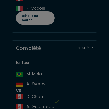
F. Cobolli
Détails du
match
Complété
5
3
-
6
6
-
7
1er tour
M. Melo
A. Zverev
VS
D. Chan
A. Galarneau