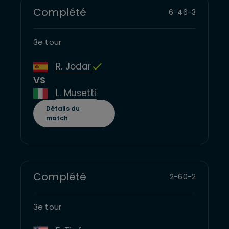
Complété
6
-
4
6
-
3
3e tour
R. Jodar
VS
L. Musetti
Détails du
match
Complété
2
-
6
0
-
2
3e tour