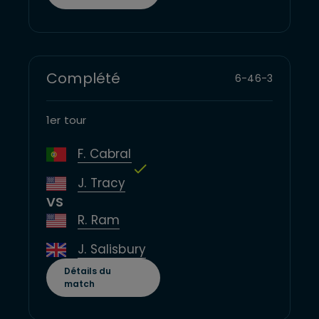
Complété
6
-
4
6
-
3
1er tour
F. Cabral
J. Tracy
VS
R. Ram
J. Salisbury
Détails du
match