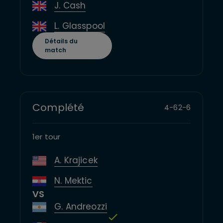
J. Cash
L. Glasspool
Détails du
match
Complété
4
-
6
2
-
6
1er tour
A. Krajicek
N. Mektic
VS
G. Andreozzi