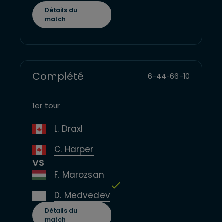
Détails du
match
Complété
6
-
4
4
-
6
6
-
10
1er tour
L. Draxl
C. Harper
VS
F. Marozsan
D. Medvedev
Détails du
match