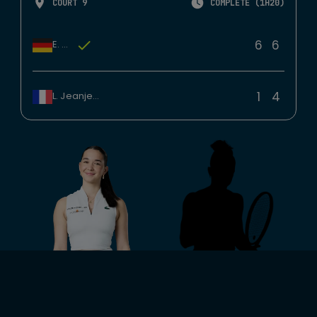
COURT 9
COMPLÉTÉ (1H20)
6
6
E. Lys
1
4
L. Jeanjean