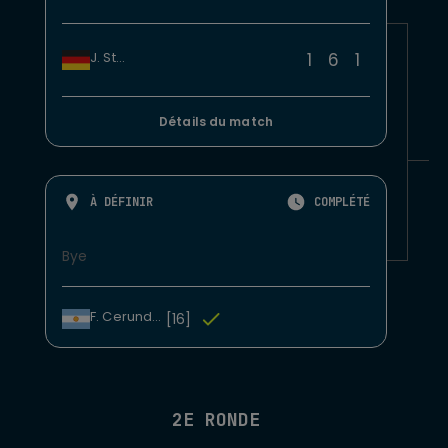
1
6
1
J. Struff
Détails du match
À DÉFINIR
COMPLÉTÉ
Bye
F. Cerundolo
[16]
2E RONDE