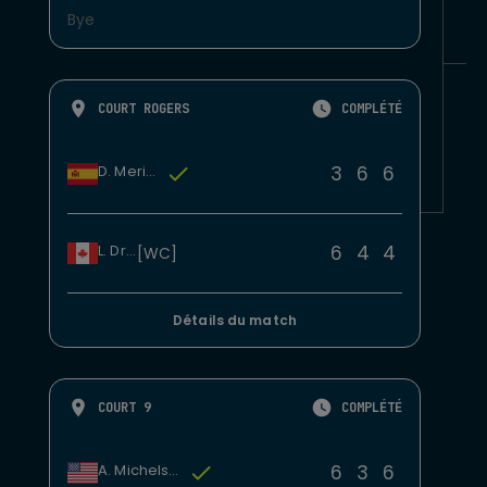
Bye
COURT ROGERS
COMPLÉTÉ
3
6
6
D. Merida
6
4
4
L. Draxl
[WC]
Détails du match
COURT 9
COMPLÉTÉ
6
3
6
A. Michelsen