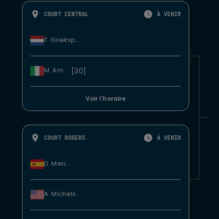
COURT CENTRAL
À VENIR
T. Griekspoor
M. Arnaldi
[30]
Voir l'horaire
COURT ROGERS
À VENIR
D. Merida
A. Michelsen