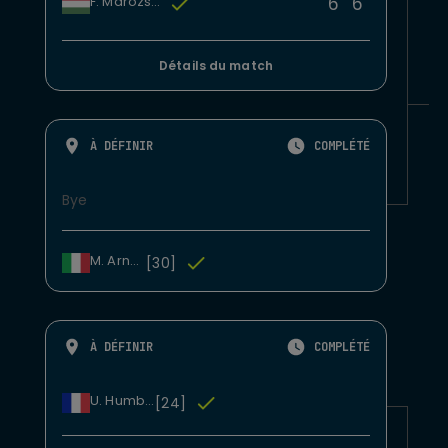
6
6
F. Marozsan
Détails du match
À DÉFINIR
COMPLÉTÉ
Bye
M. Arnaldi
[30]
À DÉFINIR
COMPLÉTÉ
U. Humbert
[24]