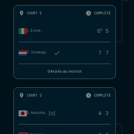
COURT 5
COMPLÉTÉ
5
6
5
L. Sonego
7
7
T. Griekspoor
Détails du match
COURT 2
COMPLÉTÉ
4
3
S. Mochizuki
[Q]