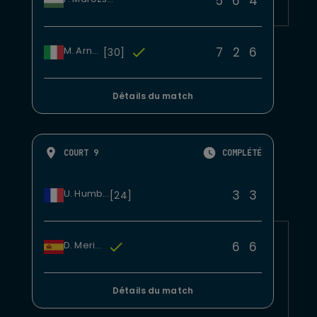
5
6
4
7
2
6
M. Arnaldi
[30]
Détails du match
COURT 9
COMPLÉTÉ
3
3
U. Humbert
[24]
6
6
D. Merida
Détails du match