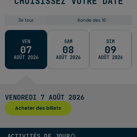
CHOISISSEZ VOTRE DATE
3e tour
Ronde des 16
3e tour
Ronde des 16
Ronde des 16
Qu
VEN
SAM
DIM
07
08
09
AOÛT 2026
AOÛT 2026
AOÛT 2026
VENDREDI 7 AOÛT 2026
Acheter des billets
ACTIVITÉS DE JOUR