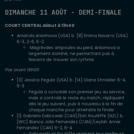
DIMANCHE 11 AOÛT - DEMI-FINALE
COURT CENTRAL
début à
13h40
Amanda Anisimova (USA) b. [8] Emma Navarro (USA)
6-3, 2-6, 6-2
Magrévdes ampoules au pied, Anisimova a
largement dominé, ne permettant pas à
Navarro de trouver son rythme.
Pas avant 18h00
[3] Jessica Pegula (USA) b. [14] Diana Shnaider 6-4,
6-3
Pegula a concédé son premier jeu au service,
mais a controlé le reste du match, répliquant
dès le jeu suivant, puis à nouveau à la fin de
chaque manche pour atteindre la finale
[1] Gabriela Dabrowski (CAN)/Erin Routliffe (NZL) b.
[WC] Bianca Jolie Fernandez (CAN)/Leylah Annie
Fernandez (CAN) 6-2, 6-4
Dabrowski et Routliffe réalisent leur meilleure