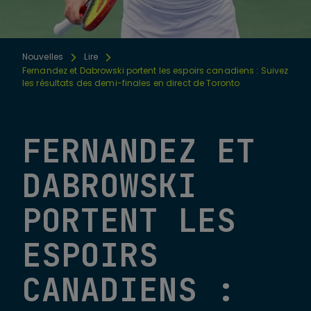
Nouvelles
Lire
Fernandez et Dabrowski portent les espoirs canadiens : Suivez
les résultats des demi-finales en direct de Toronto
FERNANDEZ ET
DABROWSKI
PORTENT LES
ESPOIRS
CANADIENS :