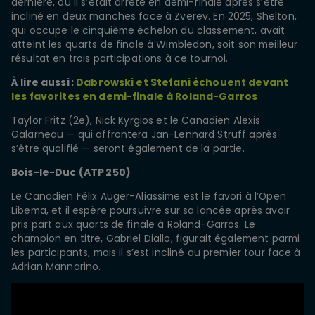
dernière, où il s’était arrêté en demi-finale après s’être
incliné en deux manches face à Zverev. En 2025, Shelton,
qui occupe le cinquième échelon du classement, avait
atteint les quarts de finale à Wimbledon, soit son meilleur
résultat en trois participations à ce tournoi.
À lire aussi :
Dabrowski et Stefani échouent devant
les favorites en demi-finale à Roland-Garros
Taylor Fritz (2e), Nick Kyrgios et le Canadien Alexis
Galarneau — qui affrontera Jan-Lennard Struff après
s’être qualifié — seront également de la partie.
Bois-le-Duc (ATP 250)
Le Canadien Félix Auger-Aliassime est le favori à l’Open
Libema, et il espère poursuivre sur sa lancée après avoir
pris part aux quarts de finale à Roland-Garros. Le
champion en titre, Gabriel Diallo, figurait également parmi
les participants, mais il s’est incliné au premier tour face à
Adrian Mannarino.