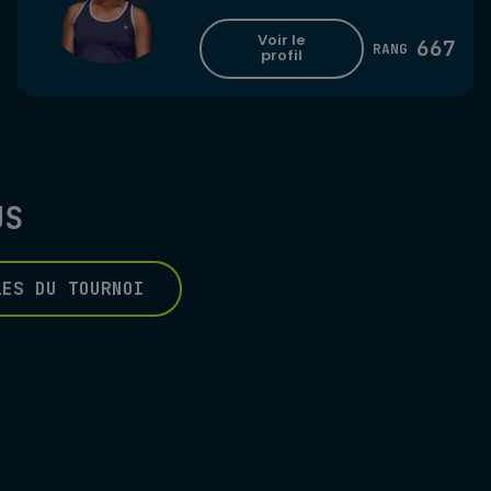
Voir le
667
RANG
profil
US
LES DU TOURNOI