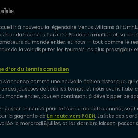
cueillir à nouveau la légendaire Venus Williams à l’Omn
cteur du tournoi à Toronto. Sa détermination et sa rem
s amateurs du monde entier, et nous — tout comme le res
x de la voir disputer les tournois les plus prestigieux et
ge d’or du tennis canadien
ée s’annonce comme une nouvelle édition historique, qu
 grandes joueuses de tous les temps, et nous avons hâte 
u monde entier, tout en continuant à développer ce spo
sez-passer annoncé pour le tournoi de cette année ; sept
pour la gagnante de
La route vers l’OBN
. La liste des par
lée le mercredi 8 juillet, et les derniers laissez-passer