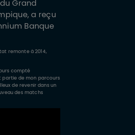
s du Grand
mpique, a reçu
’Omnium Banque
ultat remonte à 2014,
oujours compté
t partie de mon parcours
illeux de revenir dans un
nouveau des matchs