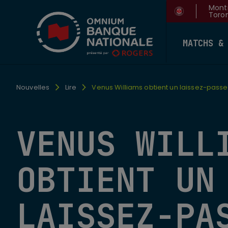
Montr
Toron
MATCHS &
Nouvelles
Lire
Venus Williams obtient un laissez-passer
VENUS WILL
OBTIENT UN
LAISSEZ-PA