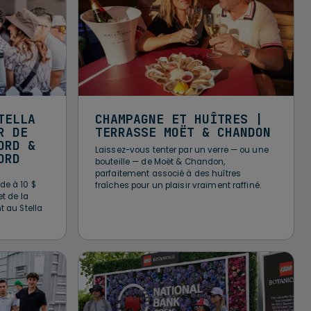
TELLA
CHAMPAGNE ET HUÎTRES |
R DE
TERRASSE MOËT & CHANDON
ORD &
Laissez-vous tenter par un verre — ou une
ORD
bouteille — de Moët & Chandon,
parfaitement associé à des huîtres
de à 10 $
fraîches pour un plaisir vraiment raffiné.
et de la
t au Stella