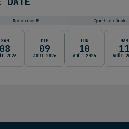
E DATE
Ronde des 16
Quarts de finale
des 16
Ronde des 16
Quarts de finale
Quarts de 
SAM
DIM
LUN
MAR
08
09
10
1
ÛT 2026
AOÛT 2026
AOÛT 2026
AOÛT 2