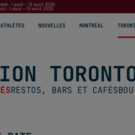
éal : 1 août - 13 août 2026
to : 1 août - 13 août 2026
 ATHLÈTES
NOUVELLES
MONTRÉAL
TORON
ION TORONT
TÉS
RESTOS, BARS ET CAFÉS
BOU