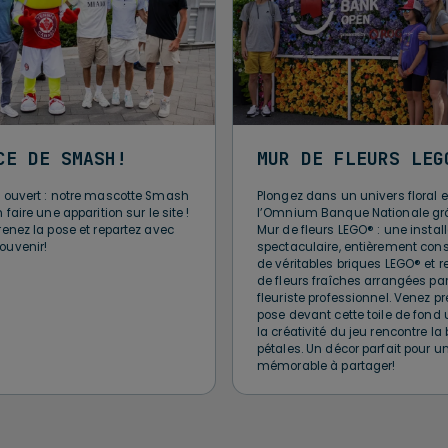
CE DE SMASH!
MUR DE FLEURS LEG
l ouvert : notre mascotte Smash
Plongez dans un univers floral e
 faire une apparition sur le site !
l’Omnium Banque Nationale grâ
renez la pose et repartez avec
Mur de fleurs LEGO® : une instal
ouvenir!
spectaculaire, entièrement cons
de véritables briques LEGO® et 
de fleurs fraîches arrangées pa
fleuriste professionnel. Venez pr
pose devant cette toile de fond
la créativité du jeu rencontre l
pétales. Un décor parfait pour u
mémorable à partager!