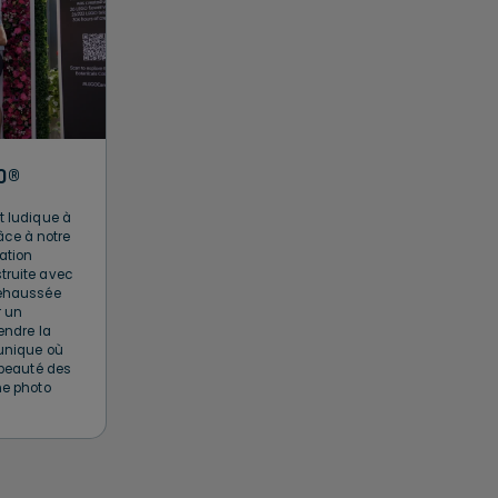
O®
t ludique à
ce à notre
lation
truite avec
rehaussée
r un
endre la
 unique où
a beauté des
ne photo