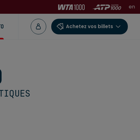
en
TO
Achetez vos billets
O
TIQUES