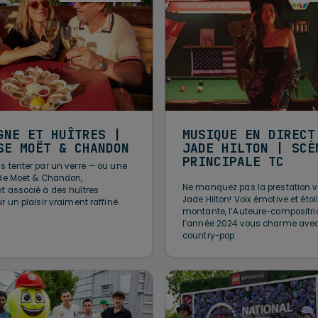
GNE ET HUÎTRES |
MUSIQUE EN DIRECT
SE MOËT & CHANDON
JADE HILTON | SCÈ
PRINCIPALE TC
s tenter par un verre — ou une
 de Moët & Chandon,
Ne manquez pas la prestation v
t associé à des huîtres
Jade Hilton! Voix émotive et étoi
r un plaisir vraiment raffiné.
montante, l’Auteure-compositri
l’année 2024 vous charme avec
country-pop.