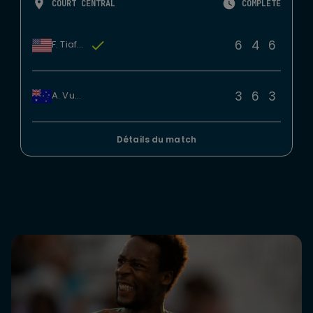
COURT CENTRAL
COMPLÉTÉ
6
4
6
F. Tiafoe
3
6
3
A. Vukic
Détails du match