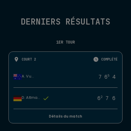
DERNIERS RÉSULTATS
1ER TOUR
COURT 2
COMPLÉTÉ
5
7
6
4
A. Vukic
2
6
7
6
D. Altmaier
Détails du match