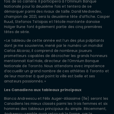
fois de sa carrière. Il participera à l’Omnium Banque
Nationale pour la deuxième fois et tentera de se
démarquer parmi des rivaux de taille. Daniil Medvedev,
champion de 2021, sera la deuxième tête d’affiche. Casper
Ruud, Stefanos Tsitsipas et l’étoile montante danoise
Holger Rune font également partie des cinq premières
têtes de série.
« Le tableau de cette année est l’un des plus palpitants
dont je me souvienne, mené par le numéro un mondial
Carlos Alcaraz, il comprend de nombreux joueurs
prometteurs capables de décrocher les grands honneurs
mentionnait Karl Hale, directeur de l’Omnium Banque
Nationale de Toronto. Nous attendons avec impatience
d’accueillir un grand nombre de ces athlètes à Toronto et
de leur montrer à quel point la ville est belle et ses
amateurs passionnés. »
Les Canadiens aux tableaux principaux
Bianca Andreescu et Félix Auger-Aliassime (11e) seront les
Canadiens les mieux classés parmi les trois femmes et six
hommes des tableaux principaux du simple. Récemment,
Andreescu semble avoir retrouvé la forme, car la