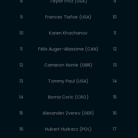
8
Taylor Fritz (USA)
9
9
Frances Tiafoe (USA)
10
10
Karen Khachanov
11
11
Félix Auger-Aliassime (CAN)
12
12
Cameron Norrie (GBR)
13
13
Tommy Paul (USA)
14
14
Borna Coric (CRO)
15
15
Alexander Zverev (GER)
16
16
Hubert Hurkacz (POL)
17