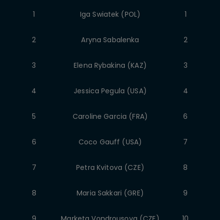
1
Iga Swiatek (POL)
1
2
Aryna Sabalenka
2
3
Elena Rybakina (KAZ)
3
4
Jessica Pegula (USA)
4
5
Caroline Garcia (FRA)
6
6
Coco Gauff (USA)
7
7
Petra Kvitova (CZE)
8
8
Maria Sakkari (GRE)
9
9
Marketa Vondrousova (CZE)
10