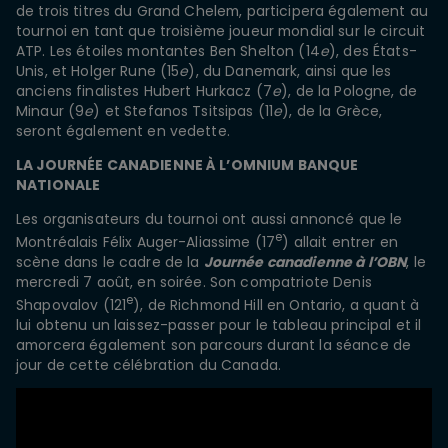
de trois titres du Grand Chelem, participera également au
tournoi en tant que troisième joueur mondial sur le circuit
ATP. Les étoiles montantes Ben Shelton (14
e
), des États-
Unis, et Holger Rune (15
e
), du Danemark, ainsi que les
anciens finalistes Hubert Hurkacz (7
e
), de la Pologne, de
Minaur (9
e
) et Stefanos Tsitsipas (11
e
), de la Grèce,
seront également en vedette.
LA JOURNÉE CANADIENNE À L’OMNIUM BANQUE
NATIONALE
Les organisateurs du tournoi ont aussi annoncé que le
e
Montréalais Félix Auger-Aliassime (17
) allait entrer en
scène dans le cadre de la
Journée canadienne à l’OBN
, le
mercredi 7 août, en soirée. Son compatriote Denis
e
Shapovalov (121
), de Richmond Hill en Ontario, a quant à
lui obtenu un laissez-passer pour le tableau principal et il
amorcera également son parcours durant la séance de
jour de cette célébration du Canada.