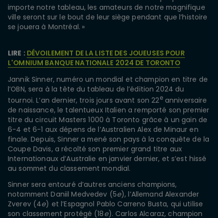
importe notre tableau, les amateurs de notre magnifique
ville seront sur le bout de leur siège pendant que l’histoire
se jouera à Montréal. »
LIRE :
DÉVOILEMENT DE LA LISTE DES JOUEUSES POUR
L'OMNIUM BANQUE NATIONALE 2024 DE TORONTO
Jannik Sinner, numéro un mondial et champion en titre de
l’OBN, sera à la tête du tableau de l’édition 2024 du
e
tournoi. L’an dernier, trois jours avant son 22
anniversaire
de naissance, le talentueux Italien a remporté son premier
titre du circuit Masters 1000 à Toronto grâce à un gain de
6-4 et 6-1 aux dépens de l’Australien Alex de Minaur en
finale. Depuis, Sinner a mené son pays à la conquête de la
Coupe Davis, a récolté son premier grand titre aux
Internationaux d’Australie en janvier dernier, et s’est hissé
au sommet du classement mondial.
Sinner sera entouré d’autres anciens champions,
notamment Daniil Medvedev (5
e
), l’Allemand Alexander
Zverev (4
e
) et l’Espagnol Pablo Carreno Busta, qui utilise
son classement protégé (18
e
). Carlos Alcaraz, champion