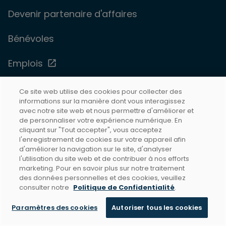
Devenir partenaire d'affaires
Bénévoles
Emplois
Dons
Ce site web utilise des cookies pour collecter des
informations sur la manière dont vous interagissez
avec notre site web et nous permettre d'améliorer et
Magasin
de personnaliser votre expérience numérique. En
cliquant sur "Tout accepter", vous acceptez
l'enregistrement de cookies sur votre appareil afin
d'améliorer la navigation sur le site, d'analyser
SERVICE ET MÉDIA
l'utilisation du site web et de contribuer à nos efforts
marketing. Pour en savoir plus sur notre traitement
des données personnelles et des cookies, veuillez
Centre de soutien
consulter notre
Politique de Confidentialité
.
Paramètres des cookies
Autoriser tous les cookies
Centre des médias
Discuter