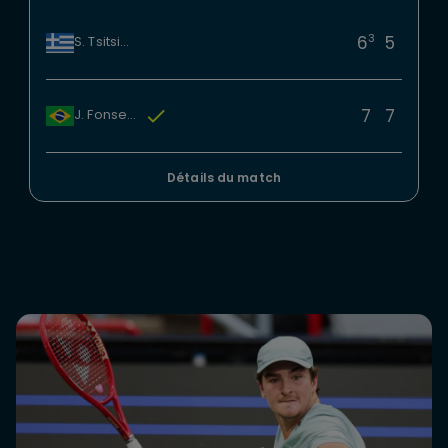
3
6
5
S. Tsitsipas
7
7
J. Fonseca
Détails du match