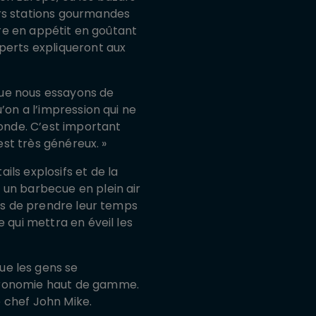
urs stations gourmandes
tre en appétit en goûtant
xperts expliqueront aux
 que nous essayons de
’on a l’impression qui ne
monde. C’est important
est très généreux.
»
ls explosifs et de la
 un barbecue en plein air
tés de prendre leur temps
 qui mettra en éveil les
ue les gens se
stronomie haut de gamme.
le chef John Mike.