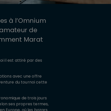
ées à l’Omnium
’amateur de
otamment Marat
il est attiré par des
otions avec une offre
aventure du tournoi cette
onomique de trois jours
 selon ses propres termes,
en Europe, où les bazars