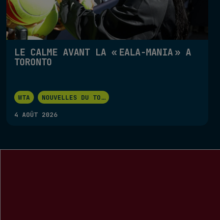
LE CALME AVANT LA « EALA-MANIA » À
TORONTO
WTA
NOUVELLES DU TO
...
4 AOÛT 2026