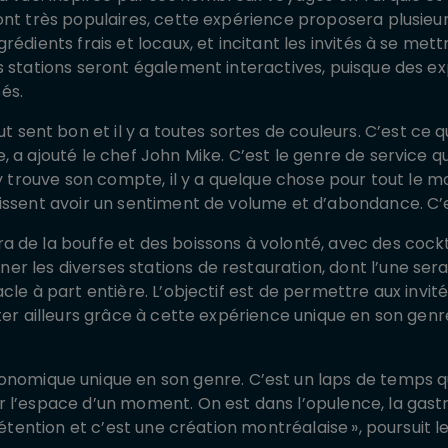
ont très populaires, cette expérience proposera plusie
rédients frais et locaux, et incitant les invités à se met
s stations seront également interactives, puisque des e
sés.
ut sent bon et il y a toutes sortes de couleurs. C’est ce
 a ajouté le chef John Mike. C’est le genre de service qu
 y trouve son compte, il y a quelque chose pour tout le 
issent avoir un sentiment de volume et d’abondance. C’
de la bouffe et des boissons à volonté, avec des cocktai
 les diverses stations de restauration, dont l’une sera
cle à part entière. L’objectif est de permettre aux invi
ter ailleurs grâce à cette expérience unique en son genre
nomique unique en son genre. C’est un laps de temps q
r l’espace d’un moment. On est dans l’opulence, la ga
prétention et c’est une création montréalaise
», poursuit 