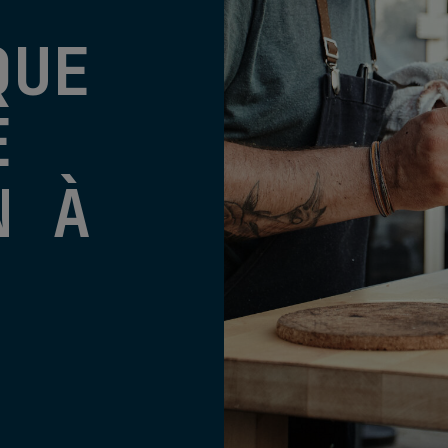
QUE
E
N À