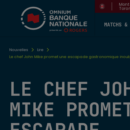
Montr
Toron
MATCHS &
Nouvelles
Lire
Le chef John Mike promet une escapade gastronomique inoub
LE CHEF JO
MIKE PROME