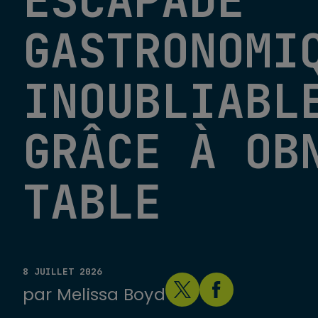
ESCAPADE
GASTRONOMI
INOUBLIABL
GRÂCE À OB
TABLE
8 JUILLET 2026
par
Melissa Boyd