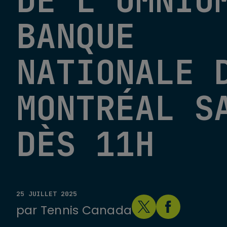
DE L’OMNIU
BANQUE
NATIONALE 
MONTRÉAL S
DÈS 11H
25 JUILLET 2025
par
Tennis Canada